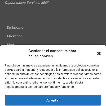
Digital Music Services 360º
Distribución
Marketing
Blog
Gestionar el consentimiento
de las cookies
Ayuda
Para ofrecer las mejores experiencias, utilizamos tecnologías como las
cookies para almacenar y/o acceder a la información del dispositivo. El
Contacto
consentimiento de estas tecnologías nos permitirá procesar datos como
el comportamiento de navegación o las identificaciones únicas en este
Aviso Legal
sitio. No consentir o retirar el consentimiento, puede afectar
negativamente a ciertas características y funciones.
Aceptar
C/ Pallars 65, 2º 4ª