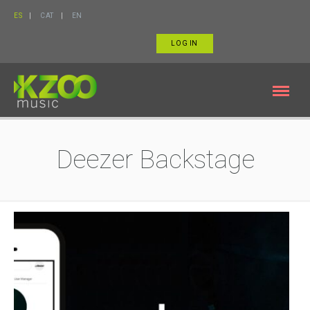
ES
CAT
EN
LOG IN
Deezer Backstage