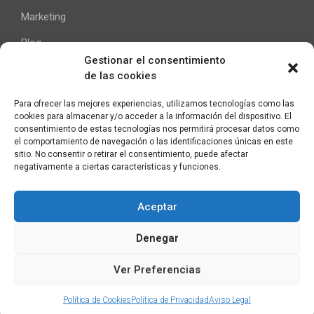
Marketing
Blog
Gestionar el consentimiento
de las cookies
Ayuda
Para ofrecer las mejores experiencias, utilizamos tecnologías como las
cookies para almacenar y/o acceder a la información del dispositivo. El
Contacto
consentimiento de estas tecnologías nos permitirá procesar datos como
el comportamiento de navegación o las identificaciones únicas en este
Aviso Legal
sitio. No consentir o retirar el consentimiento, puede afectar
negativamente a ciertas características y funciones.
Aceptar
C/ Pallars 65, 2º 4ª
Denegar
08018 Barcelona (España)
Ver Preferencias
Política de Cookies
Política de Privacidad
Aviso Legal