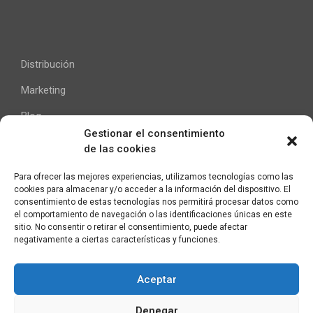
Distribución
Marketing
Blog
Gestionar el consentimiento
de las cookies
Ayuda
Para ofrecer las mejores experiencias, utilizamos tecnologías como las
cookies para almacenar y/o acceder a la información del dispositivo. El
Contacto
consentimiento de estas tecnologías nos permitirá procesar datos como
el comportamiento de navegación o las identificaciones únicas en este
Aviso Legal
sitio. No consentir o retirar el consentimiento, puede afectar
negativamente a ciertas características y funciones.
Aceptar
C/ Pallars 65, 2º 4ª
Denegar
08018 Barcelona (España)