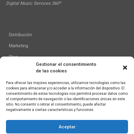
Digital Music Services 360º
Distribución
Marketing
Blog
Gestionar el consentimiento
de las cookies
Ayuda
Para ofrecer las mejores experiencias, utilizamos tecnologías como las
cookies para almacenar y/o acceder a la información del dispositivo. El
Contacto
consentimiento de estas tecnologías nos permitirá procesar datos como
el comportamiento de navegación o las identificaciones únicas en este
Aviso Legal
sitio. No consentir o retirar el consentimiento, puede afectar
negativamente a ciertas características y funciones.
Aceptar
C/ Pallars 65, 2º 4ª