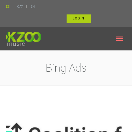
ES
CAT
EN
LOG IN
Bing Ads