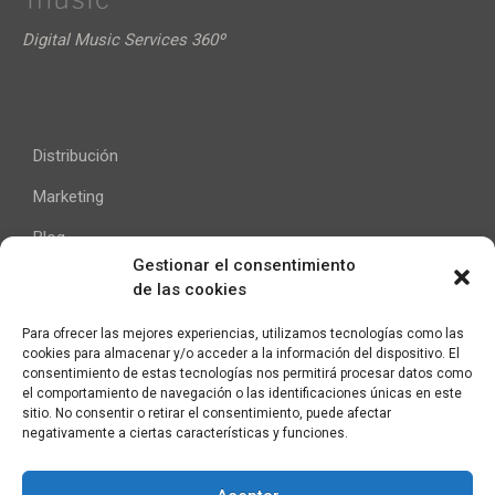
Digital Music Services 360º
Distribución
Marketing
Blog
Gestionar el consentimiento
de las cookies
Ayuda
Para ofrecer las mejores experiencias, utilizamos tecnologías como las
cookies para almacenar y/o acceder a la información del dispositivo. El
Contacto
consentimiento de estas tecnologías nos permitirá procesar datos como
el comportamiento de navegación o las identificaciones únicas en este
Aviso Legal
sitio. No consentir o retirar el consentimiento, puede afectar
negativamente a ciertas características y funciones.