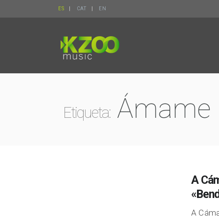
ES
CAT
EN
Ámame
Etiqueta:
A Cám
«Bend
A Cámar