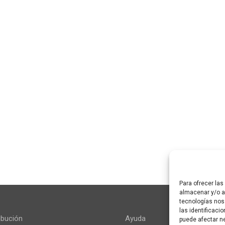
Para ofrecer la
almacenar y/o ac
tecnologías nos
las identificaci
ibución
Ayuda
puede afectar ne