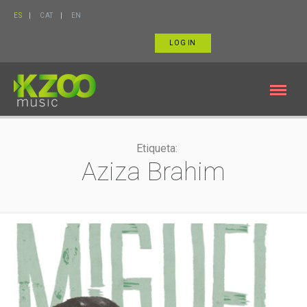
ES
CAT
EN
LOG IN
Etiqueta:
Aziza Brahim