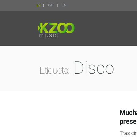
ES
CAT
EN
Disco
Etiqueta:
Mucha
prese
Tras ci