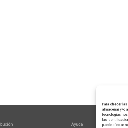
Para ofrecer la
almacenar y/o ac
tecnologías nos
las identificaci
ibución
Ayuda
puede afectar ne