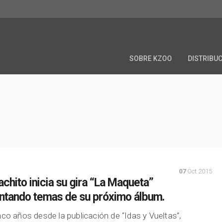
SOBRE KZOO
DISTRIBU
07
Oct 2015
chito inicia su gira “La Maqueta”
ntando temas de su próximo álbum.
nco años desde la publicación de “Idas y Vueltas”,