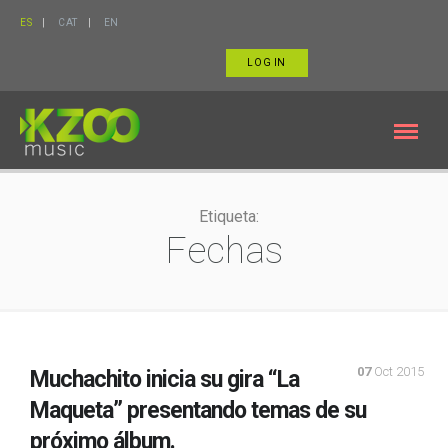
ES
CAT
EN
LOG IN
Etiqueta:
Fechas
07
Oct 2015
Muchachito inicia su gira “La
Maqueta” presentando temas de su
próximo álbum.