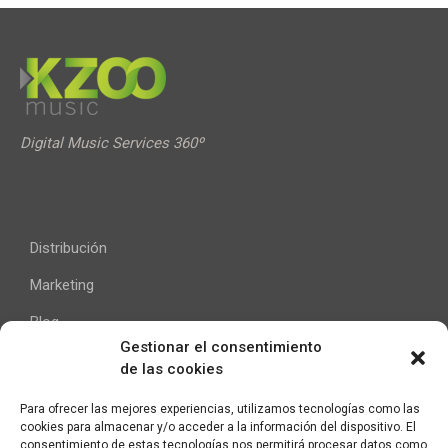
Digital Music Services 360º
Distribución
Marketing
Blog
Gestionar el consentimiento
de las cookies
Ayuda
Para ofrecer las mejores experiencias, utilizamos tecnologías como las
cookies para almacenar y/o acceder a la información del dispositivo. El
Contacto
consentimiento de estas tecnologías nos permitirá procesar datos como