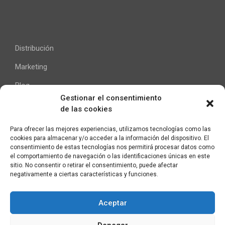
Distribución
Marketing
Blog
Gestionar el consentimiento
de las cookies
Ayuda
Para ofrecer las mejores experiencias, utilizamos tecnologías como las
cookies para almacenar y/o acceder a la información del dispositivo. El
Contacto
consentimiento de estas tecnologías nos permitirá procesar datos como
el comportamiento de navegación o las identificaciones únicas en este
Aviso Legal
sitio. No consentir o retirar el consentimiento, puede afectar
negativamente a ciertas características y funciones.
Aceptar
C/ Pallars 65, 2º 4ª