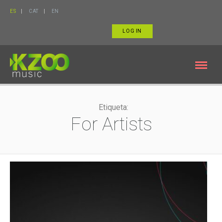
ES
CAT
EN
LOG IN
Etiqueta:
For Artists