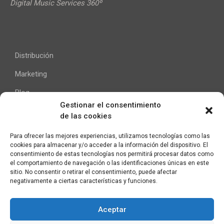
Digital Music Services 360º
Distribución
Marketing
Blog
Gestionar el consentimiento
de las cookies
Ayuda
Para ofrecer las mejores experiencias, utilizamos tecnologías como las
cookies para almacenar y/o acceder a la información del dispositivo. El
Contacto
consentimiento de estas tecnologías nos permitirá procesar datos como
el comportamiento de navegación o las identificaciones únicas en este
Aviso Legal
sitio. No consentir o retirar el consentimiento, puede afectar
negativamente a ciertas características y funciones.
Aceptar
C/ Pallars 65, 2º 4ª