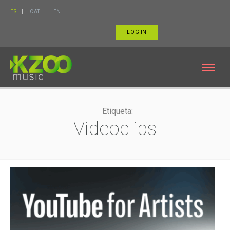
ES
CAT
EN
LOG IN
Etiqueta:
Videoclips