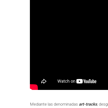
Mediante las denominadas
art-tracks
, desg