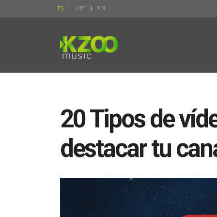
ES
CAT
EN
20 Tipos de víd
destacar tu can