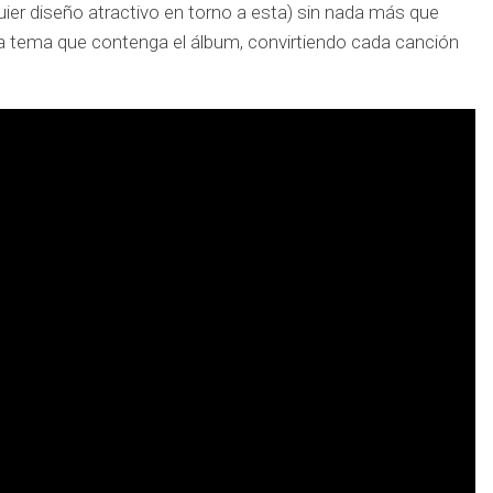
ier diseño atractivo en torno a esta) sin nada más que
ada tema que contenga el álbum, convirtiendo cada canción