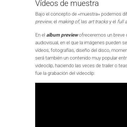
Vídeos de muestra
Bajo el concepto de «muestra» podemos difer
preview
, el
making of
, las
art tracks
y el
full
En el
album preview
ofreceremos un breve c
audiovisual, en el que la imágenes pueden se
vídeos, fotografías, diseño del disco, mome
será también un contenido muy popular entre
videoclip, haciendo las veces de trailer o teas
fue la grabación del videoclip: