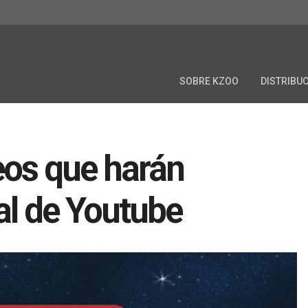
SOBRE KZOO
DISTRIBU
eos que harán
al de Youtube