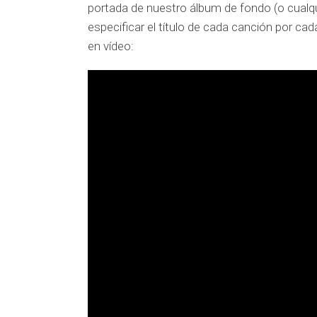
portada de nuestro álbum de fondo (o cualqu
especificar el título de cada canción por c
en vídeo: