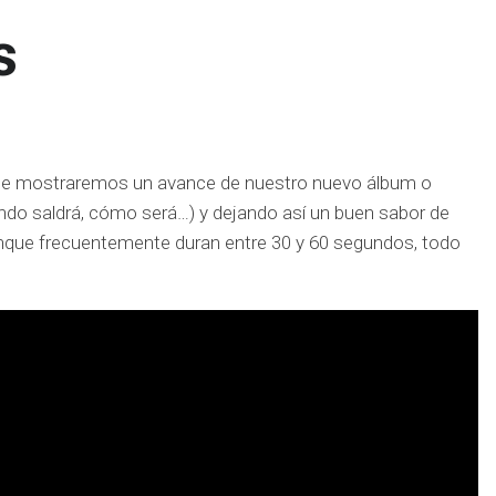
s
 que mostraremos un avance de nuestro nuevo álbum o
ndo saldrá, cómo será…) y dejando así un buen sabor de
nque frecuentemente duran entre 30 y 60 segundos, todo