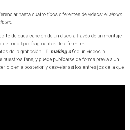
enciar hasta cuatro tipos diferentes de vídeos: el
album
 album
.
orte de cada canción de un disco a través de un montaje
r de todo tipo: fragmentos de diferentes
ntos de la grabación… El
making of
de un videoclip
 nuestros fans, y puede publicarse de forma previa a un
er, o bien a posteriori y desvelar así los entresijos de la que