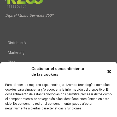
Digital Music Services 360º
Distribució
Marketing
Blog
Gestionar el consentimiento
de las cookies
Ajuda
Para ofrecer las mejores experiencias, utilizamos tecnologías como las
cookies para almacenar y/o acceder a la información del dispositivo. El
Contacte
consentimiento de estas tecnologías nos permitirá procesar datos como
el comportamiento de navegación o las identificaciones únicas en este
Avís Legal
sitio. No consentir o retirar el consentimiento, puede afectar
negativamente a ciertas características y funciones.