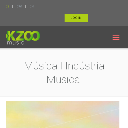
ES
CAT
EN
LOG IN
Música I Indústria
Musical