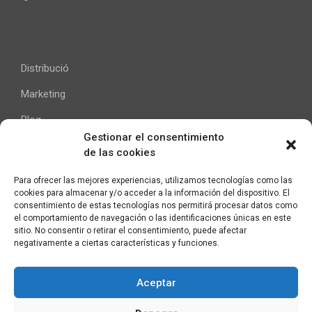
Distribució
Marketing
Blog
Gestionar el consentimiento
de las cookies
Ajuda
Para ofrecer las mejores experiencias, utilizamos tecnologías como las
cookies para almacenar y/o acceder a la información del dispositivo. El
Contacte
consentimiento de estas tecnologías nos permitirá procesar datos como
el comportamiento de navegación o las identificaciones únicas en este
Avís Legal
sitio. No consentir o retirar el consentimiento, puede afectar
negativamente a ciertas características y funciones.
Aceptar
C/ Pallars 65, 2º 4ª