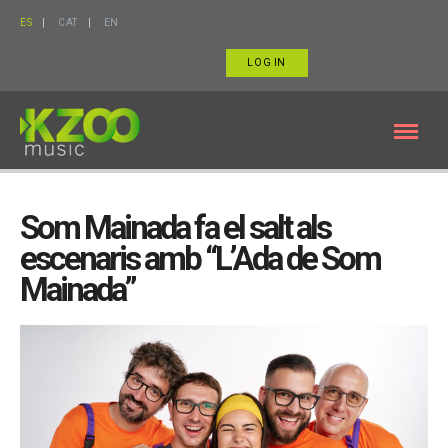
ES
CAT
EN
LOG IN
Som Mainada fa el salt als
escenaris amb “L’Ada de Som
Mainada”