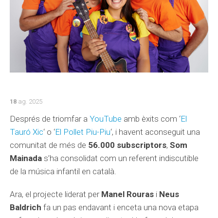
18
ag. 2025
Després de triomfar a
YouTube
amb èxits com ‘
El
Tauró Xic
‘ o ‘
El Pollet Piu-Piu
‘, i havent aconseguit una
comunitat de més de
56.000 subscriptors
,
Som
Mainada
s’ha consolidat com un referent indiscutible
de la música infantil en català.
Ara, el projecte liderat per
Manel Rouras
i
Neus
Baldrich
fa un pas endavant i enceta una nova etapa