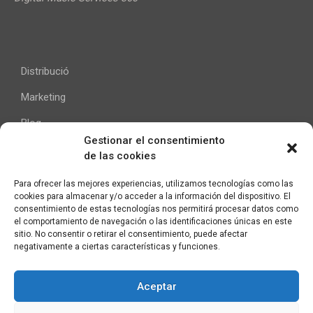
Distribució
Marketing
Blog
Gestionar el consentimiento
de las cookies
Ajuda
Para ofrecer las mejores experiencias, utilizamos tecnologías como las
cookies para almacenar y/o acceder a la información del dispositivo. El
Contacte
consentimiento de estas tecnologías nos permitirá procesar datos como
el comportamiento de navegación o las identificaciones únicas en este
Avís Legal
sitio. No consentir o retirar el consentimiento, puede afectar
negativamente a ciertas características y funciones.
Aceptar
C/ Pallars 65, 2º 4ª