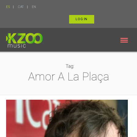
ES
CAT
EN
LOG IN
Tag:
Amor A La Plaça