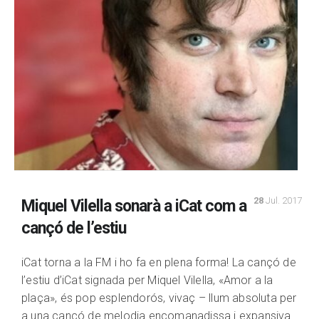
28
Jul. 2017
Miquel Vilella sonarà a iCat com a
cançó de l’estiu
iCat torna a la FM i ho fa en plena forma! La cançó de
l’estiu d’iCat signada per Miquel Vilella, «Amor a la
plaça», és pop esplendorós, vivaç – llum absoluta per
a una cançó de melodia encomanadissa i expansiva.