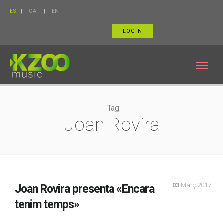
ES
CAT
EN
LOG IN
Tag:
Joan Rovira
03
Març 2017
Joan Rovira presenta «Encara
tenim temps»