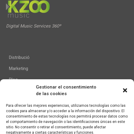
Digital Music Services 360º
Distribució
Marketing
Blog
Gestionar el consentimiento
de las cookies
Ajuda
Para ofrecer las mejores experiencias, utilizamos tecnologías como las
cookies para almacenar y/o acceder a la información del dispositivo. El
Contacte
consentimiento de estas tecnologías nos permitirá procesar datos como
el comportamiento de navegación o las identificaciones únicas en este
Avís Legal
sitio. No consentir o retirar el consentimiento, puede afectar
negativamente a ciertas características y funciones.