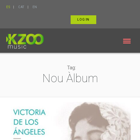
ES
CAT
EN
LOG IN
Tag:
Nou Àlbum