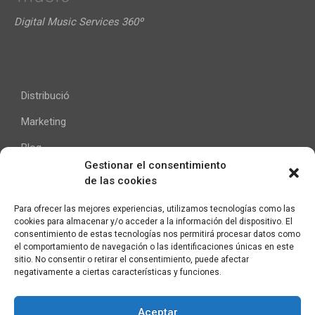
Digital Music Services 360º
Distribució
Marketing
Blog
Gestionar el consentimiento
de las cookies
Ajuda
Para ofrecer las mejores experiencias, utilizamos tecnologías como las
cookies para almacenar y/o acceder a la información del dispositivo. El
Contacte
consentimiento de estas tecnologías nos permitirá procesar datos como
el comportamiento de navegación o las identificaciones únicas en este
Avís Legal
sitio. No consentir o retirar el consentimiento, puede afectar
negativamente a ciertas características y funciones.
Aceptar