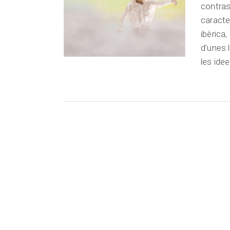
contras
caracte
ibèrica,
d’unes 
les ide