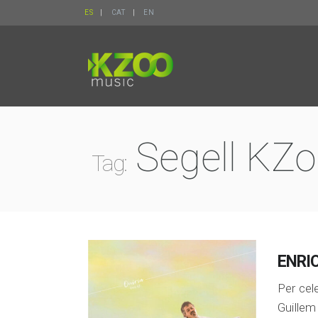
ES
CAT
EN
Segell KZ
Tag:
ENRIC
Per cel
Guillem