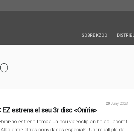
SOBRE KZOO
DISTRIB
oo
20
Juny 2023
 EZ estrena el seu 3r disc «Oníria»
ebrar-ho estrena també un nou videoclip on ha col·laborat
 Albà entre altres convidades especials. Un treball ple de