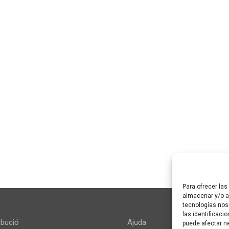
Para ofrecer la
almacenar y/o ac
tecnologías nos
las identificaci
ibució
Ajuda
puede afectar ne