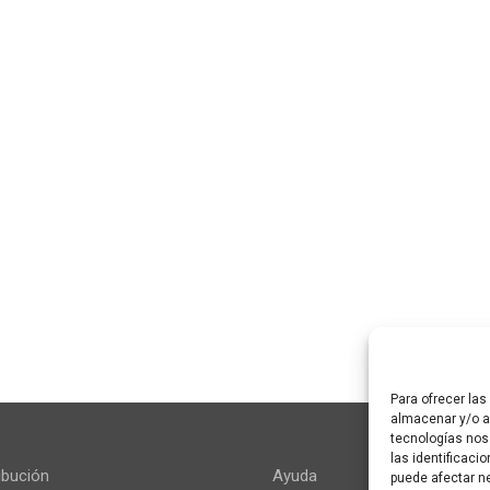
Para ofrecer la
almacenar y/o ac
tecnologías nos
las identificaci
ibución
Ayuda
puede afectar ne