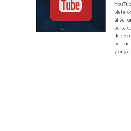
YouTube
platafo
al ser 
parte d
debes m
calidad
y organ