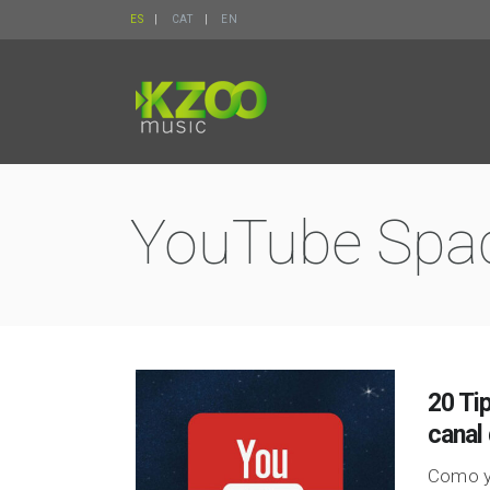
ES
CAT
EN
YouTube Spa
20 Ti
canal
Como y