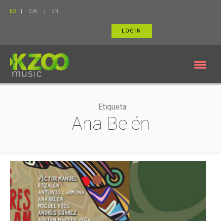
ES
CAT
EN
LOG IN
Etiqueta:
Ana Belén