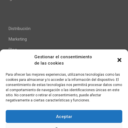
Distribución
Marketing
Blog
Gestionar el consentimiento
de las cookies
Ayuda
Para ofrecer las mejores experiencias, utilizamos tecnologías como las
cookies para almacenar y/o acceder a la información del dispositivo. El
Contacto
consentimiento de estas tecnologías nos permitirá procesar datos como
el comportamiento de navegación o las identificaciones únicas en este
Aviso Legal
sitio. No consentir o retirar el consentimiento, puede afectar
negativamente a ciertas características y funciones.
Aceptar
C/ Pallars 65, 2º 4ª