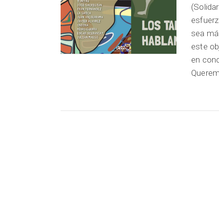
(Solida
esfuerz
sea más
este ob
en conc
Queremo