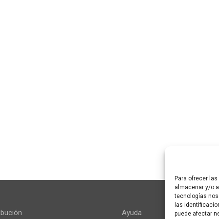
Para ofrecer la
almacenar y/o ac
tecnologías nos
las identificaci
ibución
Ayuda
puede afectar ne