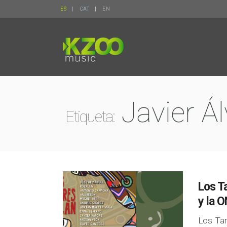
ES
CAT
EN
Javier Á
Etiqueta:
Los T
y la 
Los Ta