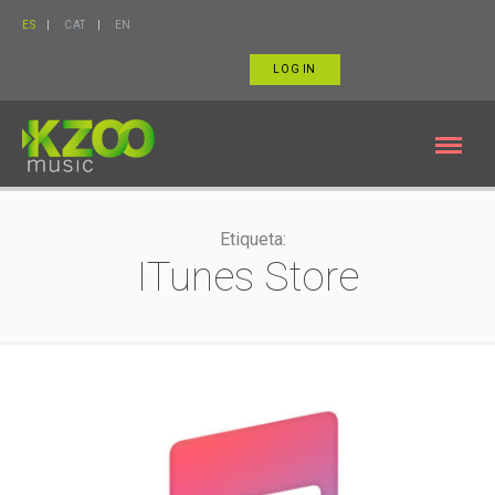
ES
CAT
EN
LOG IN
Etiqueta:
ITunes Store