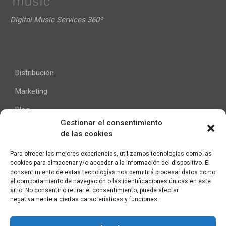
Digital Music Services 360º
Distribución
Marketing
Blog
Gestionar el consentimiento
de las cookies
Ayuda
Para ofrecer las mejores experiencias, utilizamos tecnologías como las
cookies para almacenar y/o acceder a la información del dispositivo. El
Contacto
consentimiento de estas tecnologías nos permitirá procesar datos como
el comportamiento de navegación o las identificaciones únicas en este
Aviso Legal
sitio. No consentir o retirar el consentimiento, puede afectar
negativamente a ciertas características y funciones.