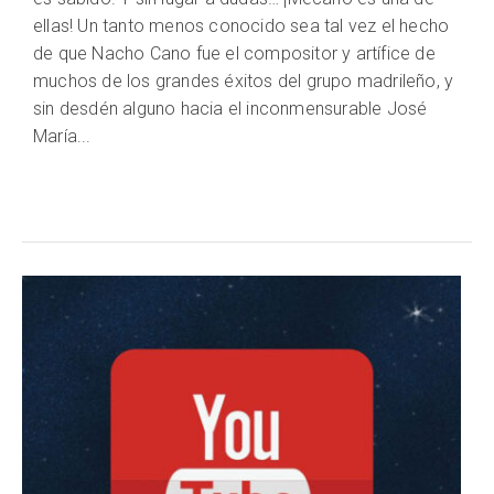
ellas! Un tanto menos conocido sea tal vez el hecho
de que Nacho Cano fue el compositor y artífice de
muchos de los grandes éxitos del grupo madrileño, y
sin desdén alguno hacia el inconmensurable José
María...