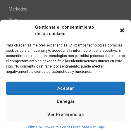
Marketing
Blog
Gestionar el consentimiento
de las cookies
Ayuda
Para ofrecer las mejores experiencias, utilizamos tecnologías como las
cookies para almacenar y/o acceder a la información del dispositivo. El
Contacto
consentimiento de estas tecnologías nos permitirá procesar datos como
el comportamiento de navegación o las identificaciones únicas en este
Aviso Legal
sitio. No consentir o retirar el consentimiento, puede afectar
negativamente a ciertas características y funciones.
Aceptar
C/ Pallars 65, 2º 4ª
Denegar
08018 Barcelona (España)
Ver Preferencias
Política de Cookies
Política de Privacidad
Aviso Legal