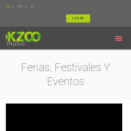
ES
CAT
EN
LOG IN
Ferias, Festivales Y
Eventos