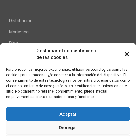
Distribución
Marketing
Blog
Gestionar el consentimiento
de las cookies
Ayuda
Para ofrecer las mejores experiencias, utilizamos tecnologías como las
cookies para almacenar y/o acceder a la información del dispositivo. El
Contacto
consentimiento de estas tecnologías nos permitirá procesar datos como
el comportamiento de navegación o las identificaciones únicas en este
Aviso Legal
sitio. No consentir o retirar el consentimiento, puede afectar
negativamente a ciertas características y funciones.
Aceptar
C/ Pallars 65, 2º 4ª
Denegar
08018 Barcelona (España)